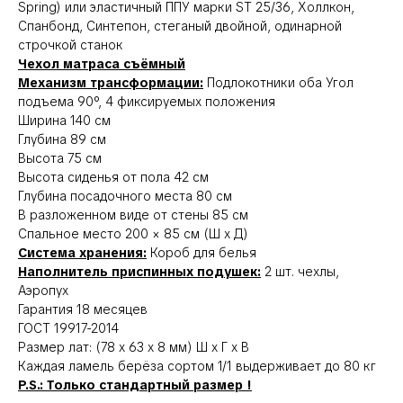
Spring) или эластичный ППУ марки ST 25/36, Холлкон,
Спанбонд, Синтепон, стеганый двойной, одинарной
строчкой станок
Чехол матраса съёмный
Механизм трансформации:
Подлокотники оба Угол
подъема 90°, 4 фиксируемых положения
Ширина 140 см
Глубина 89 см
Высота 75 см
Высота сиденья от пола 42 см
Глубина посадочного места 80 см
В разложенном виде от стены 85 см
Спальное место 200 × 85 см (Ш х Д)
Система хранения:
Короб для белья
Наполнитель приспинных подушек:
2 шт. чехлы,
Аэропух
Гарантия 18 месяцев
ГОСТ 19917-2014
Размер лат: (78 х 63 х 8 мм) Ш х Г х В
Каждая ламель берёза сортом 1/1 выдерживает до 80 кг
P.S.: Только стандартный размер !