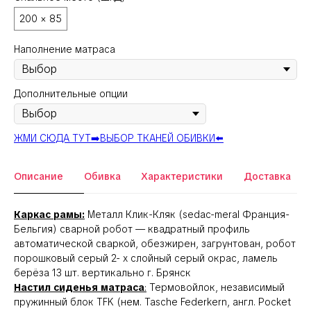
200 × 85
Наполнение матраса
Дополнительные опции
ЖМИ СЮДА ТУТ➡️ВЫБОР ТКАНЕЙ ОБИВКИ⬅️
Описание
Обивка
Характеристики
Доставка
Каркас рамы:
Металл Клик-Кляк (sedac-meral Франция-
Бельгия) сварной робот — квадратный профиль
автоматической сваркой, обезжирен, загрунтован, робот
порошковый серый 2- х слойный серый окрас, ламель
берёза 13 шт. вертикально г. Брянск
Настил сиденья матраса
:
Термовойлок, независимый
пружинный блок TFK (нем. Tasche Federkern, англ. Pocket