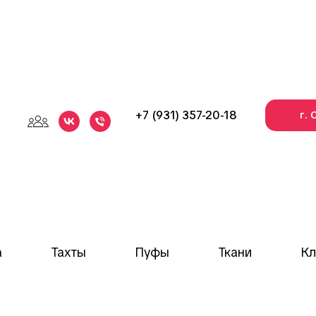
+7 (931) 357-20-18
г.
а
Тахты
Пуфы
Ткани
К