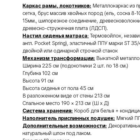
Каркас рамы, локотников:
Металлокаркас из п
сетка, брус массив хвойных пород (ель, сосна 8-
15мм., шипорезное соединение, древесноволокнис
древесно-стружечная плита (ЛДСП).
Настил сиденья матраса
:
Термовойлок, независ
англ. Pocket Spring), эластичный ППУ марки ST 35
двойной или одинарной строчкой станок
Механизм трансформации:
Выкатной металло
Ширина 225 см (подокотники 2 шт. по 18 см.)
Глубина 102 см
Высота 91 см
Высота сиденья от пола 45 см
В разложенном виде от стены 213 см
Спальное место 190 × 213 см (Ш х Д)
Система хранения:
Короб для белья + кондици
Наполнитель приспинных подушек:
Мягкий ПП
Дополнительные возможности:
Декоративные
натуральный шпон под лаком.