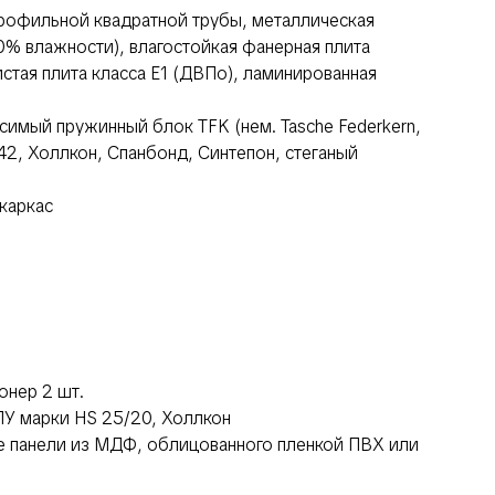
рофильной квадратной трубы, металлическая
10% влажности), влагостойкая фанерная плита
тая плита класса Е1 (ДВПо), ламинированная
имый пружинный блок TFK (нем. Tasche Federkern,
/42, Холлкон, Спанбонд, Синтепон, стеганый
каркас
онер 2 шт.
У марки HS 25/20, Холлкон
 панели из МДФ, облицованного пленкой ПВХ или