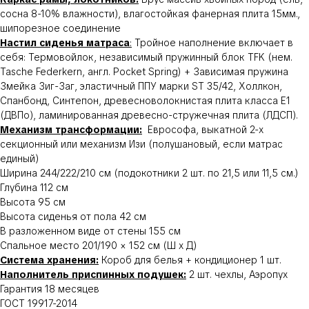
сосна 8-10% влажности), влагостойкая фанерная плита 15мм.,
шипорезное соединение
Настил сиденья матраса
:
Тройное наполнение включает в
себя: Термовойлок, независимый пружинный блок TFK (нем.
Tasche Federkern, англ. Pocket Spring) + Зависимая пружина
Змейка Зиг-Заг, эластичный ППУ марки ST 35/42, Холлкон,
Спанбонд, Синтепон, древесноволокнистая плита класса Е1
(ДВПо), ламинированная древесно-стружечная плита (ЛДСП).
Механизм трансформации:
Еврософа, выкатной 2-х
секционный или механизм Изи (полушановый, если матрас
единый)
Ширина 244/222/210 см (подокотники 2 шт. по 21,5 или 11,5 см.)
Глубина 112 см
Высота 95 см
Высота сиденья от пола 42 см
В разложенном виде от стены 155 см
Спальное место 201/190 × 152 см (Ш х Д)
Система хранения:
Короб для белья + кондиционер 1 шт.
Наполнитель приспинных подушек:
2 шт. чехлы, Аэропух
Гарантия 18 месяцев
ГОСТ 19917-2014