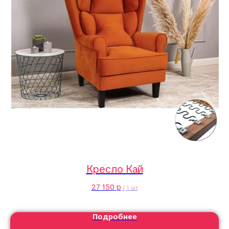
Кресло Кай
27 150
р
/
1 шт
Подробнее