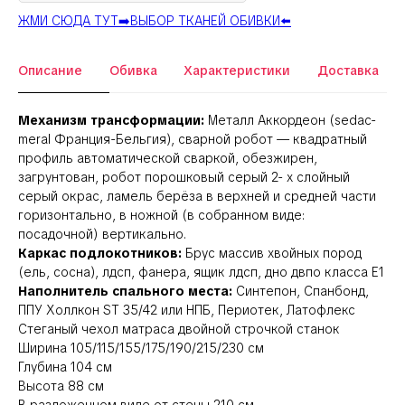
ЖМИ СЮДА ТУТ➡️ВЫБОР ТКАНЕЙ ОБИВКИ⬅️
Описание
Обивка
Характеристики
Доставка
Механизм трансформации:
Металл Аккордеон (sedac-
meral Франция-Бельгия), сварной робот — квадратный
профиль автоматической сваркой, обезжирен,
загрунтован, робот порошковый серый 2- х слойный
серый окрас, ламель берёза в верхней и средней части
горизонтально, в ножной (в собранном виде:
посадочной) вертикально.
Каркас подлокотников:
Брус массив хвойных пород
(ель, сосна), лдсп, фанера, ящик лдсп, дно двпо класса Е1
Наполнитель спального места:
Синтепон, Спанбонд,
ППУ Холлкон ST 35/42 или НПБ, Периотек, Латофлекс
Стеганый чехол матраса двойной строчкой станок
Ширина 105/115/155/175/190/215/230 см
Глубина 104 см
Высота 88 см