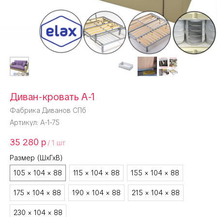
Диван-кровать А-1
Фабрика Диванов СПб
Артикул:
А-1-75
35 280
р
/
1 шт
Размер (ШхГхВ)
105 × 104 × 88
115 × 104 × 88
155 × 104 × 88
175 × 104 × 88
190 × 104 × 88
215 × 104 × 88
230 × 104 × 88